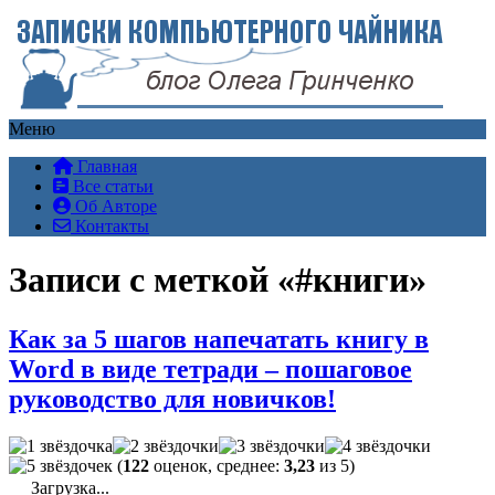
Меню
Главная
Все статьи
Об Авторе
Контакты
Записи с меткой «#книги»
Как за 5 шагов напечатать книгу в
Word в виде тетради – пошаговое
руководство для новичков!
(
122
оценок, среднее:
3,23
из 5)
Загрузка...